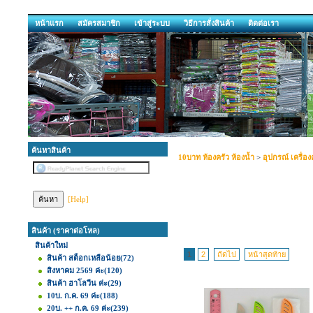
หน้าแรก
สมัครสมาชิก
เข้าสู่ระบบ
วิธีการสั่งสินค้า
ติดต่อเรา
ค้นหาสินค้า
10บาท ห้องครัว ห้องน้ำ
>
อุปกรณ์ เครื่อง
[Help]
สินค้า (ราคาต่อโหล)
สินค้าใหม่
1
2
ถัดไป
หน้าสุดท้าย
สินค้า สต็อกเหลือน้อย
(72)
สิงหาคม 2569 ค่ะ
(120)
สินค้า ฮาโลวีน ค่ะ
(29)
10บ. ก.ค. 69 ค่ะ
(188)
20บ. ++ ก.ค. 69 ค่ะ
(239)