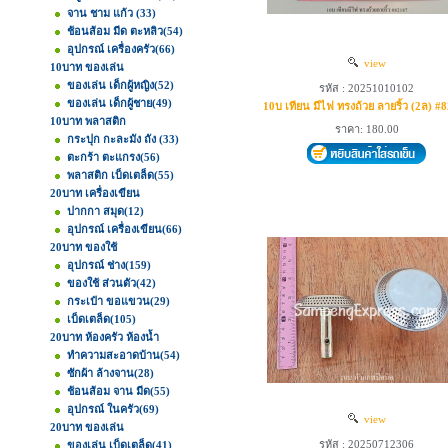
จาน ชาม แก้ว
(33)
ช้อนส้อม มีด ตะหลิว
(54)
อุปกรณ์ เครื่องครัว
(66)
view
10บาท ของเล่น
ของเล่น เด็กผู้หญิง
(52)
รหัส : 20251010102
ของเล่น เด็กผู้ชาย
(49)
10บ เทียน มีไฟ ทรงถ้วย ลายริ้ว (2ล) #
10บาท พลาสติก
ราคา: 180.00
กระปุก กะละมัง ถัง
(33)
ตะกร้า ตะแกรง
(56)
พลาสติก เบ็ดเตล็ด
(55)
20บาท เครื่องเขียน
ปากกา สมุด
(12)
อุปกรณ์ เครื่องเขียน
(66)
20บาท ของใช้
อุปกรณ์ ช่าง
(159)
ของใช้ ส่วนตัว
(42)
กระเป๋า ขอแขวน
(29)
เบ็ดเตล็ด
(105)
20บาท ห้องครัว ห้องน้ำ
ทำความสะอาดบ้าน
(54)
ซักผ้า ล้างจาน
(28)
ช้อนส้อม จาน มีด
(55)
อุปกรณ์ ในครัว
(69)
view
20บาท ของเล่น
รหัส : 20250712306
ของเล่น เบ็ดเตล็ด
(41)