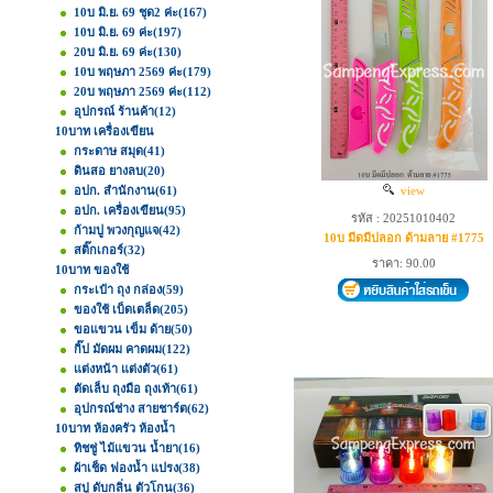
10บ มิ.ย. 69 ชุด2 ค่ะ
(167)
10บ มิ.ย. 69 ค่ะ
(197)
20บ มิ.ย. 69 ค่ะ
(130)
10บ พฤษภา 2569 ค่ะ
(179)
20บ พฤษภา 2569 ค่ะ
(112)
อุปกรณ์ ร้านค้า
(12)
10บาท เครื่องเขียน
กระดาษ สมุด
(41)
ดินสอ ยางลบ
(20)
อปก. สำนักงาน
(61)
view
อปก. เครื่องเขียน
(95)
รหัส : 20251010402
ก้ามปู พวงกุญแจ
(42)
10บ มีดมีปลอก ด้ามลาย #1775
สติ๊กเกอร์
(32)
ราคา: 90.00
10บาท ของใช้
กระเป๋า ถุง กล่อง
(59)
ของใช้ เบ็ดเตล็ด
(205)
ขอแขวน เข็ม ด้าย
(50)
กิ๊ป มัดผม คาดผม
(122)
แต่งหน้า แต่งตัว
(61)
ตัดเล็บ ถุงมือ ถุงเท้า
(61)
อุปกรณ์ช่าง สายชาร์ต
(62)
10บาท ห้องครัว ห้องน้ำ
ทิชชู่ ไม้แขวน น้ำยา
(16)
ผ้าเช็ด ฟองน้ำ แปรง
(38)
สบู่ ดับกลิ่น ตัวโกน
(36)