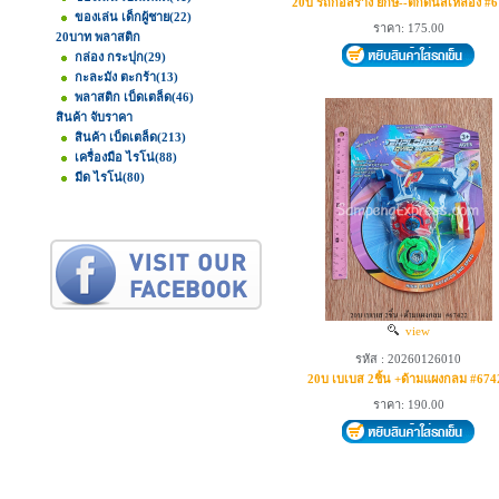
20บ รถก่อสร้าง ยักษ์--ตักดินสีเหลือง #
ของเล่น เด็กผู้ชาย
(22)
ราคา: 175.00
20บาท พลาสติก
กล่อง กระปุก
(29)
กะละมัง ตะกร้า
(13)
พลาสติก เบ็ดเตล็ด
(46)
สินค้า จับราคา
สินค้า เบ็ดเตล็ด
(213)
เครื่องมือ ไรโน่
(88)
มีด ไรโน่
(80)
view
รหัส : 20260126010
20บ เบเบส 2ชิ้น +ด้ามแผงกลม #674
ราคา: 190.00