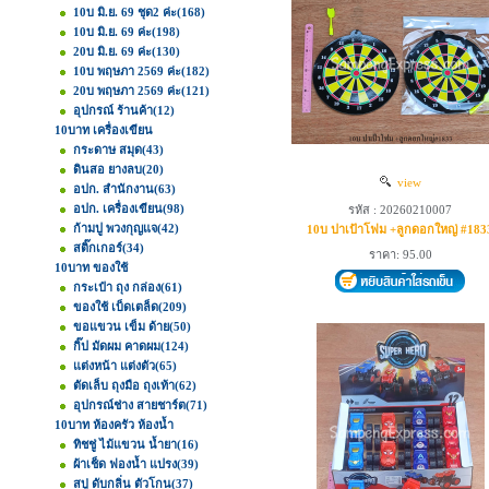
10บ มิ.ย. 69 ชุด2 ค่ะ
(168)
10บ มิ.ย. 69 ค่ะ
(198)
20บ มิ.ย. 69 ค่ะ
(130)
10บ พฤษภา 2569 ค่ะ
(182)
20บ พฤษภา 2569 ค่ะ
(121)
อุปกรณ์ ร้านค้า
(12)
10บาท เครื่องเขียน
กระดาษ สมุด
(43)
ดินสอ ยางลบ
(20)
view
อปก. สำนักงาน
(63)
อปก. เครื่องเขียน
(98)
รหัส : 20260210007
ก้ามปู พวงกุญแจ
(42)
10บ ปาเป้าโฟม +ลูกดอกใหญ่ #183
สติ๊กเกอร์
(34)
ราคา: 95.00
10บาท ของใช้
กระเป๋า ถุง กล่อง
(61)
ของใช้ เบ็ดเตล็ด
(209)
ขอแขวน เข็ม ด้าย
(50)
กิ๊ป มัดผม คาดผม
(124)
แต่งหน้า แต่งตัว
(65)
ตัดเล็บ ถุงมือ ถุงเท้า
(62)
อุปกรณ์ช่าง สายชาร์ต
(71)
10บาท ห้องครัว ห้องน้ำ
ทิชชู่ ไม้แขวน น้ำยา
(16)
ผ้าเช็ด ฟองน้ำ แปรง
(39)
สบู่ ดับกลิ่น ตัวโกน
(37)