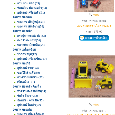
จาน ชาม แก้ว
(33)
ช้อนส้อม มีด ตะหลิว
(54)
อุปกรณ์ เครื่องครัว
(71)
view
10บาท ของเล่น
รหัส : 20260210204
ของเล่น เด็กผู้หญิง
(53)
20บ รถยกสูง ก.โหล #62578
ของเล่น เด็กผู้ชาย
(50)
10บาท พลาสติก
ราคา: 175.00
กระปุก กะละมัง ถัง
(33)
ตะกร้า ตะแกรง
(56)
พลาสติก เบ็ดเตล็ด
(55)
20บาท เครื่องเขียน
ปากกา สมุด
(12)
อุปกรณ์ เครื่องเขียน
(67)
20บาท ของใช้
อุปกรณ์ ช่าง
(154)
ของใช้ ส่วนตัว
(39)
กระเป๋า ขอแขวน
(27)
เบ็ดเตล็ด
(101)
20บาท ห้องครัว ห้องน้ำ
ทำความสะอาดบ้าน
(54)
ซักผ้า ล้างจาน
(28)
ช้อนส้อม จาน มีด
(55)
view
อุปกรณ์ ในครัว
(62)
20บาท ของเล่น
รหัส : 20260210110
ของเล่น เบ็ดเตล็ด
(41)