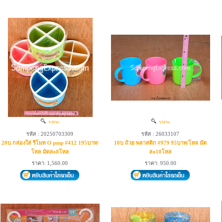
view
view
รหัส : 20250703309
รหัส : 26033107
20บ กล่องใส่ รีโมท O pmp #412 195บาท/
10บ ถ้วย พลาสติก #979 95บาท/โหล มัด
โหล มัดละ8โหล
ละ10โหล
ราคา: 1,560.00
ราคา: 950.00