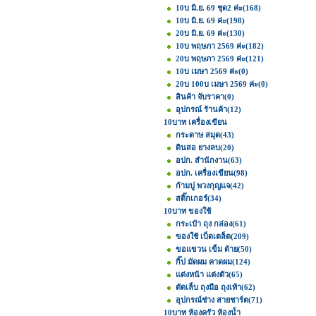
10บ มิ.ย. 69 ชุด2 ค่ะ
(168)
10บ มิ.ย. 69 ค่ะ
(198)
20บ มิ.ย. 69 ค่ะ
(130)
10บ พฤษภา 2569 ค่ะ
(182)
20บ พฤษภา 2569 ค่ะ
(121)
10บ เมษา 2569 ค่ะ
(0)
20บ 100บ เมษา 2569 ค่ะ
(0)
สินค้า จับราคา
(0)
อุปกรณ์ ร้านค้า
(12)
10บาท เครื่องเขียน
กระดาษ สมุด
(43)
ดินสอ ยางลบ
(20)
อปก. สำนักงาน
(63)
อปก. เครื่องเขียน
(98)
ก้ามปู พวงกุญแจ
(42)
สติ๊กเกอร์
(34)
10บาท ของใช้
กระเป๋า ถุง กล่อง
(61)
ของใช้ เบ็ดเตล็ด
(209)
ขอแขวน เข็ม ด้าย
(50)
กิ๊ป มัดผม คาดผม
(124)
แต่งหน้า แต่งตัว
(65)
ตัดเล็บ ถุงมือ ถุงเท้า
(62)
อุปกรณ์ช่าง สายชาร์ต
(71)
10บาท ห้องครัว ห้องน้ำ