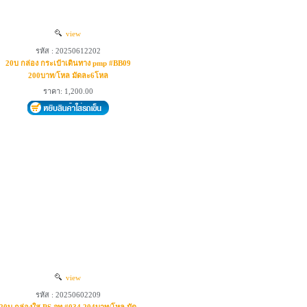
view
รหัส : 20250612202
20บ กล่อง กระเป๋าเดินทาง pmp #BB09
200บาท/โหล มัดละ6โหล
ราคา: 1,200.00
view
รหัส : 20250602209