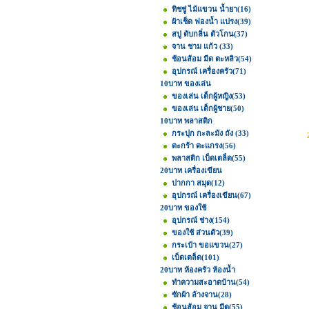
ทิชชู่ ไม้แขวน น้ำยา
(16)
ผ้าเช็ด ฟองน้ำ แปรง
(39)
สบู่ ดับกลิ่น ตัวโกน
(37)
จาน ชาม แก้ว
(33)
ช้อนส้อม มีด ตะหลิว
(54)
อุปกรณ์ เครื่องครัว
(71)
10บาท ของเล่น
ของเล่น เด็กผู้หญิง
(53)
ของเล่น เด็กผู้ชาย
(50)
10บาท พลาสติก
กระปุก กะละมัง ถัง
(33)
ตะกร้า ตะแกรง
(56)
พลาสติก เบ็ดเตล็ด
(55)
20บาท เครื่องเขียน
ปากกา สมุด
(12)
อุปกรณ์ เครื่องเขียน
(67)
20บาท ของใช้
อุปกรณ์ ช่าง
(154)
ของใช้ ส่วนตัว
(39)
กระเป๋า ขอแขวน
(27)
เบ็ดเตล็ด
(101)
20บาท ห้องครัว ห้องน้ำ
ทำความสะอาดบ้าน
(54)
ซักผ้า ล้างจาน
(28)
ช้อนส้อม จาน มีด
(55)