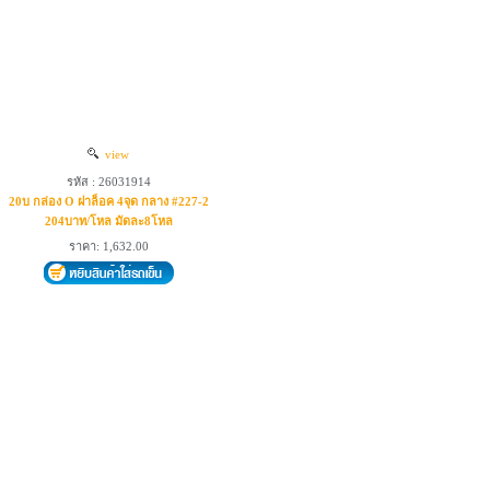
view
รหัส : 26031914
20บ กล่อง O ฝาล็อค 4จุด กลาง #227-2
204บาท/โหล มัดละ8โหล
ราคา: 1,632.00