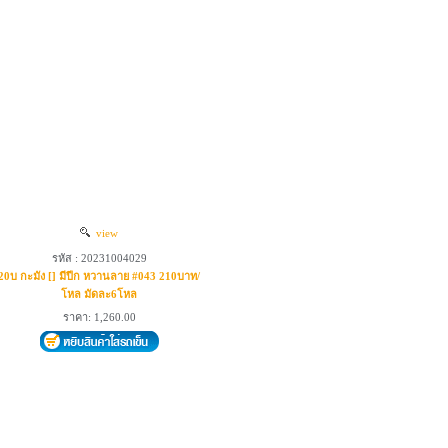
view
รหัส : 20231004029
20บ กะมัง [] มีปีก หวานลาย #043 210บาท/
โหล มัดละ6โหล
ราคา: 1,260.00