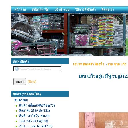
หน้าแรก
สมัครสมาชิก
เข้าสู่ระบบ
วิธีการสั่งสินค้า
ติดต่อเรา
ค้นหาสินค้า
10บาท ห้องครัว ห้องน้ำ
>
จาน ชาม แก้ว
10บ แก้วองุ่น มีหู #Lg
[Help]
สินค้า (ราคาต่อโหล)
สินค้าใหม่
สินค้า สต็อกเหลือน้อย
(72)
สิงหาคม 2569 ค่ะ
(121)
สินค้า ฮาโลวีน ค่ะ
(29)
10บ. ก.ค. 69 ค่ะ
(188)
20บ. ++ ก.ค. 69 ค่ะ
(239)