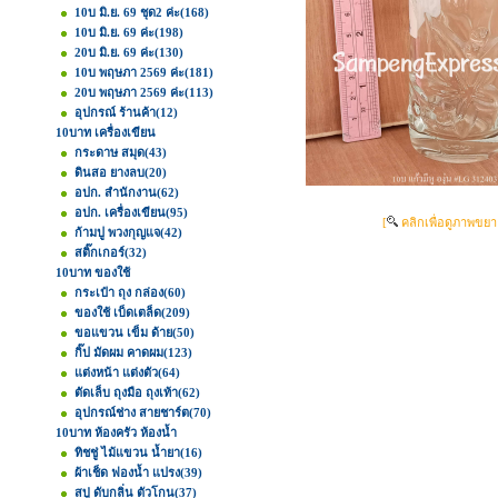
10บ มิ.ย. 69 ชุด2 ค่ะ
(168)
10บ มิ.ย. 69 ค่ะ
(198)
20บ มิ.ย. 69 ค่ะ
(130)
10บ พฤษภา 2569 ค่ะ
(181)
20บ พฤษภา 2569 ค่ะ
(113)
อุปกรณ์ ร้านค้า
(12)
10บาท เครื่องเขียน
กระดาษ สมุด
(43)
ดินสอ ยางลบ
(20)
อปก. สำนักงาน
(62)
อปก. เครื่องเขียน
(95)
[
คลิกเพื่อดูภาพขยา
ก้ามปู พวงกุญแจ
(42)
สติ๊กเกอร์
(32)
10บาท ของใช้
กระเป๋า ถุง กล่อง
(60)
ของใช้ เบ็ดเตล็ด
(209)
ขอแขวน เข็ม ด้าย
(50)
กิ๊ป มัดผม คาดผม
(123)
แต่งหน้า แต่งตัว
(64)
ตัดเล็บ ถุงมือ ถุงเท้า
(62)
อุปกรณ์ช่าง สายชาร์ต
(70)
10บาท ห้องครัว ห้องน้ำ
ทิชชู่ ไม้แขวน น้ำยา
(16)
ผ้าเช็ด ฟองน้ำ แปรง
(39)
สบู่ ดับกลิ่น ตัวโกน
(37)