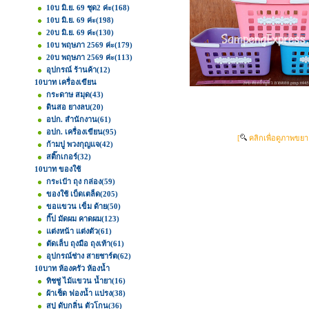
10บ มิ.ย. 69 ชุด2 ค่ะ
(168)
10บ มิ.ย. 69 ค่ะ
(198)
20บ มิ.ย. 69 ค่ะ
(130)
10บ พฤษภา 2569 ค่ะ
(179)
20บ พฤษภา 2569 ค่ะ
(113)
อุปกรณ์ ร้านค้า
(12)
10บาท เครื่องเขียน
กระดาษ สมุด
(43)
ดินสอ ยางลบ
(20)
อปก. สำนักงาน
(61)
อปก. เครื่องเขียน
(95)
[
คลิกเพื่อดูภาพขยา
ก้ามปู พวงกุญแจ
(42)
สติ๊กเกอร์
(32)
10บาท ของใช้
กระเป๋า ถุง กล่อง
(59)
ของใช้ เบ็ดเตล็ด
(205)
ขอแขวน เข็ม ด้าย
(50)
กิ๊ป มัดผม คาดผม
(123)
แต่งหน้า แต่งตัว
(61)
ตัดเล็บ ถุงมือ ถุงเท้า
(61)
อุปกรณ์ช่าง สายชาร์ต
(62)
10บาท ห้องครัว ห้องน้ำ
ทิชชู่ ไม้แขวน น้ำยา
(16)
ผ้าเช็ด ฟองน้ำ แปรง
(38)
สบู่ ดับกลิ่น ตัวโกน
(36)