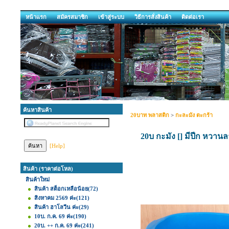
หน้าแรก
สมัครสมาชิก
เข้าสู่ระบบ
วิธีการสั่งสินค้า
ติดต่อเรา
ค้นหาสินค้า
20บาท พลาสติก
>
กะละมัง ตะกร้า
20บ กะมัง [] มีปีก หวา
[Help]
สินค้า (ราคาต่อโหล)
สินค้าใหม่
สินค้า สต็อกเหลือน้อย
(72)
สิงหาคม 2569 ค่ะ
(121)
สินค้า ฮาโลวีน ค่ะ
(29)
10บ. ก.ค. 69 ค่ะ
(190)
20บ. ++ ก.ค. 69 ค่ะ
(241)