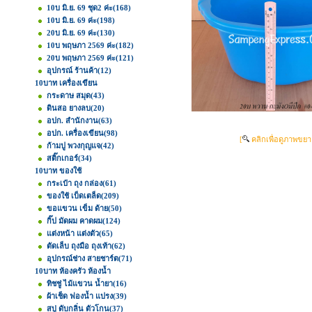
10บ มิ.ย. 69 ชุด2 ค่ะ
(168)
10บ มิ.ย. 69 ค่ะ
(198)
20บ มิ.ย. 69 ค่ะ
(130)
10บ พฤษภา 2569 ค่ะ
(182)
20บ พฤษภา 2569 ค่ะ
(121)
อุปกรณ์ ร้านค้า
(12)
10บาท เครื่องเขียน
กระดาษ สมุด
(43)
ดินสอ ยางลบ
(20)
อปก. สำนักงาน
(63)
อปก. เครื่องเขียน
(98)
[
คลิกเพื่อดูภาพขยา
ก้ามปู พวงกุญแจ
(42)
สติ๊กเกอร์
(34)
10บาท ของใช้
กระเป๋า ถุง กล่อง
(61)
ของใช้ เบ็ดเตล็ด
(209)
ขอแขวน เข็ม ด้าย
(50)
กิ๊ป มัดผม คาดผม
(124)
แต่งหน้า แต่งตัว
(65)
ตัดเล็บ ถุงมือ ถุงเท้า
(62)
อุปกรณ์ช่าง สายชาร์ต
(71)
10บาท ห้องครัว ห้องน้ำ
ทิชชู่ ไม้แขวน น้ำยา
(16)
ผ้าเช็ด ฟองน้ำ แปรง
(39)
สบู่ ดับกลิ่น ตัวโกน
(37)